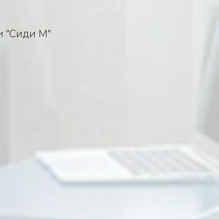
и "Сиди М"