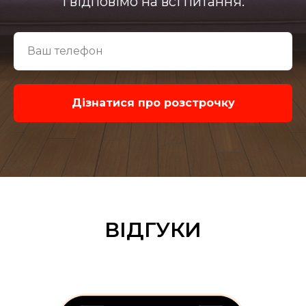
і відповімо на всі питання:
Дiзнатися про розстрочку
ВІДГУКИ