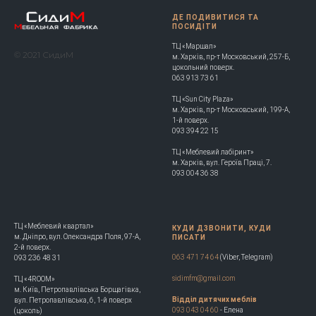
ДЕ ПОДИВИТИСЯ ТА
ПОСИДІТИ
ТЦ «Маршал»
© 2021 СидиМ
м. Харків, пр-т Московський, 257-Б,
цокольний поверх.
063 913 73 61
ТЦ «Sun City Plaza»
м. Харків, пр-т Московський, 199-А,
1-й поверх.
093 394 22 15
ТЦ «Меблевий лабіринт»
м. Харків, вул. Героїв Праці, 7.
093 004 36 38
ТЦ «Меблевий квартал»
КУДИ ДЗВОНИТИ, КУДИ
м. Дніпро, вул. Олександра Поля, 97-А,
ПИСАТИ
2-й поверх.
063 471 74 64
(Viber, Telegram)
093 236 48 31
sidimfm@gmail.com
ТЦ «4ROOM»
м. Київ, Петропавлівська Борщагівка,
Відділ дитячих меблів
вул. Петропавлівська, 6, 1-й поверх
093 043 04 60
- Елена
(цоколь)