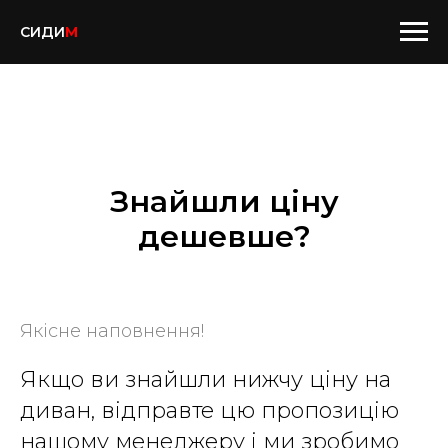
СИДИ
М
Знайшли ціну
дешевше?
Якісне наповнення!
Якщо ви знайшли нижчу ціну на
диван, відправте цю пропозицію
нашому менеджеру і ми зробимо