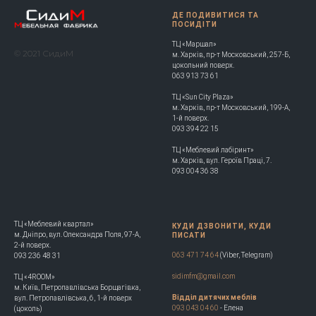
ДЕ ПОДИВИТИСЯ ТА
ПОСИДІТИ
ТЦ «Маршал»
© 2021 СидиМ
м. Харків, пр-т Московський, 257-Б,
цокольний поверх.
063 913 73 61
ТЦ «Sun City Plaza»
м. Харків, пр-т Московський, 199-А,
1-й поверх.
093 394 22 15
ТЦ «Меблевий лабіринт»
м. Харків, вул. Героїв Праці, 7.
093 004 36 38
ТЦ «Меблевий квартал»
КУДИ ДЗВОНИТИ, КУДИ
м. Дніпро, вул. Олександра Поля, 97-А,
ПИСАТИ
2-й поверх.
063 471 74 64
(Viber, Telegram)
093 236 48 31
sidimfm@gmail.com
ТЦ «4ROOM»
м. Київ, Петропавлівська Борщагівка,
Відділ дитячих меблів
вул. Петропавлівська, 6, 1-й поверх
093 043 04 60
- Елена
(цоколь)