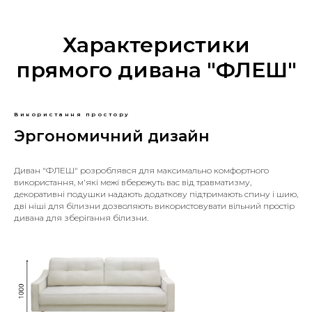
Характеристики
прямого дивана "ФЛЕШ"
Використання простору
Эргономичний дизайн
Диван "ФЛЕШ" розроблявся для максимально комфортного
використання, м'які межі вбережуть вас від травматизму,
декоративні подушки надають додаткову підтримають спину і шию,
дві ніші для білизни дозволяють використовувати вільний простір
дивана для зберігання білизни.