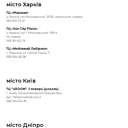
місто Харків
ТЦ «Маршал»
м Харків, пр.Московський, 257б, цокольний поверх.
063-913-73-61
ТЦ «Sun City Plaza»
м Харків, пр-т Московський, 199-А
1й поверх
093-39-422-15
ТЦ «Меблевий Лабіринт»
г. Харьков, ул. Героїв Праці, 7.
093-004-36-38
місто Київ
ТЦ "4ROOM" -1 поверх (цоколь)
г. Киев, Петропавлівська Борщагівка,
вул. Петропавлівська, 6
066-044-64-18
місто Дніпро