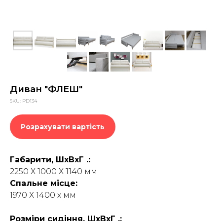
Диван "ФЛЕШ"
SKU:
PD134
Розрахувати вартість
Габарити, ШхВхГ .:
2250 Х 1000 Х 1140 мм
Спальне місце:
1970 Х 1400 х мм
Розміри сидіння, ШхВхГ .: