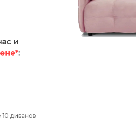
час и
ене*
:
 10 диванов