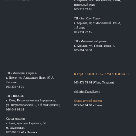
г. Харьков, пр-т Московский, 257-Б,
цокольный этаж.
063 913 73 61
ТЦ «Sun City Plaza»
г. Харьков, пр-т Московский, 199-А,
1-й этаж.
093 394 22 15
ТЦ «Меблевий лабіринт»
г. Харьков, ул. Героев Труда, 7.
093 004 36 38
ТЦ «Меблевий квартал»
КУДА ЗВОНИТЬ, КУДА ПИСАТЬ
г. Днепр, ул. Александра Поля, 97-А,
2-й этаж.
063 471 74 64 (Viber, Telegram)
093 236 48 31
sidimfm@gmail.com
ТЦ «4ROOM»
г. Киев, Петропавловская Борщаговка,
Отдел детской мебели
ул. Петропавловская, 6, 1-й этаж (цоколь)
093 043 04 60 - Елена
066 044 64 18
Склад-магазин
г. Киев, проспект Перемоги, 50
м. Шулявская.
097 000 21 40 - Наталья